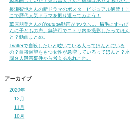
動再開していた！東出昌大さんと復縁はありえるのか。
長瀬智也さんの新ドラマのポスタービジュアル解禁！こ
こで歴代人気ドラマを振り返ってみよう！
華原朋美さんのYoutube動画がヤバい…。眉毛にすっぴ
んに子どもの声。無許可でニトリ内を撮影したってほん
と？動画まとめ。
Twitterで自殺したいと呟いている人ってほんとにいる
の？自殺願望をもつ女性が急増しているってほんと？座
間９人殺害事件から考えるあれこれ。
アーカイブ
2020年
12月
11月
10月