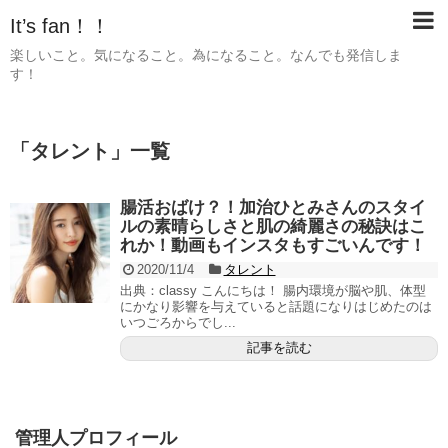
It’s fan！！
楽しいこと。気になること。為になること。なんでも発信しま
す！
「
タレント
」
一覧
腸活おばけ？！加治ひとみさんのスタイ
ルの素晴らしさと肌の綺麗さの秘訣はこ
れか！動画もインスタもすごいんです！
2020/11/4
タレント
出典：classy こんにちは！ 腸内環境が脳や肌、体型
にかなり影響を与えていると話題になりはじめたのは
いつごろからでし...
記事を読む
管理人プロフィール